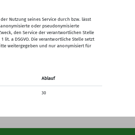
Sektion Günzburg des
 der Nutzung seines Service durch bzw. lässt
Deutschen Alpenvereins e.V.
n anonymisierte oder pseudonymisierte
Zweck, den Service der verantwortlichen Stelle
Jahnstraße 4a
1 lit. a DSGVO. Die verantwortliche Stelle setzt
89312 Günzburg
ritte weitergegeben und nur anonymisiert für
Telefon +4982219646199
Kontakt
Ablauf
30