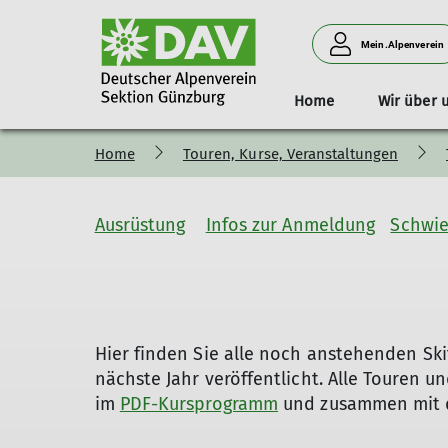
Mein.Alpenverein
Home
Wir über 
Home
Touren, Kurse, Veranstaltungen
Infos & Anmeldung
Geschäftsstelle
Öffnungszeiten
Vorstand
MTB - Hauptseite
Jugend
Social Media
Mitgliedschaft
Eintrittspreise
Gesamtprogramm
MTB - Trails
News - aktuell
Fam
Teilnahmevoraussetzungen
Geschäftsstelle
Jugend - Hauptseite
Wir auf Instagram
Vorteile der Mitglieder
Ausrüstung
Infos zur Anmeldung
Schwie
Teilnahmegebühren
Kontaktformular
Jungmannschaft
MTB-Trail auf Instagram
Mitglied werden
Schwierigkeitsbewertung
Spendenkonto
Jugend - Klettern
Mitgliedsbeiträge
Ausrüstungslisten
Jugend - Mountainbike
Versicherungsschutz
Jugendleiter
Hier finden Sie alle noch anstehenden Sk
nächste Jahr veröffentlicht. Alle Touren u
im
PDF-Kursprogramm
und zusammen mit 