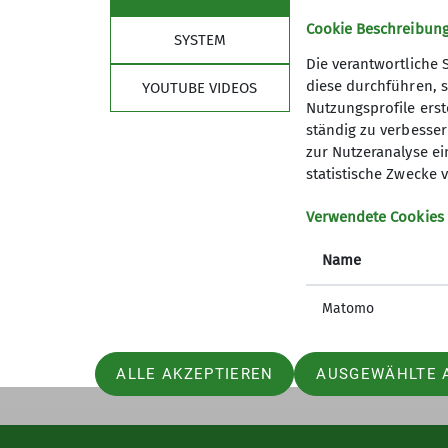
Cookie Beschreibun
SYSTEM
Die verantwortliche 
Nützliche Links
diese durchführen, s
YOUTUBE VIDEOS
Nutzungsprofile erste
Spendenkonto
ständig zu verbessern
Was bringt mir Mein.Alpenverein?
zur Nutzeranalyse ei
statistische Zwecke v
Bergwetter
Lawinenlagebericht
Verwendete Cookies
Hüttensuche
Notrufnummern
Name
Alpenvereinaktiv
Alpiner Sicherheits-Service
Matomo
DAV Bundesverband
JDAV Bundesverband
ALLE AKZEPTIEREN
AUSGEWÄHLTE 