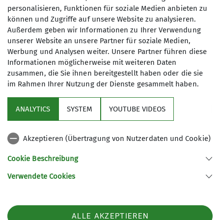
personalisieren, Funktionen für soziale Medien anbieten zu
können und Zugriffe auf unsere Website zu analysieren.
Familie
Außerdem geben wir Informationen zu Ihrer Verwendung
unserer Website an unsere Partner für soziale Medien,
Mit Kind und Kegel ins Gebirge! Immer raus in die
Werbung und Analysen weiter. Unsere Partner führen diese
Mit einem Klick kommst Du zu den
Touren für
Natur!
Informationen möglicherweise mit weiteren Daten
Kinder, Jugendliche und Familien
.
Mal hoch hinaus, mal ist unser Weg das Ziel!
zusammen, die Sie ihnen bereitgestellt haben oder die sie
Gemeinsam sein, und mit anderen toben, spielen und
im Rahmen Ihrer Nutzung der Dienste gesammelt haben.
lernen durch Erleben!
Das sind unsere Ziele!
ANALYTICS
SYSTEM
YOUTUBE VIDEOS
Jede Familie, ob „groß“, ob „klein“, ist herzlich bei uns
Willkommen!
Akzeptieren (Übertragung von Nutzerdaten und Cookie)
Nützliche Links
mehr erfahren
Cookie Beschreibung
Verwendete Cookies
Sektion Günzburg des Deutschen Alpenvereins e.V.
Jahnstraße 4a
89312 Günzburg
Telefon +4982219646199
ALLE AKZEPTIEREN