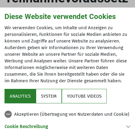
ungen
Diese Website verwendet Cookies
Voraussetzung für die Teilnahme an unseren
Wir verwenden Cookies, um Inhalte und Anzeigen zu
personalisieren, Funktionen für soziale Medien anbieten zu
Gymnastik-Angeboten ist die Mitgliedschaft in
können und Zugriffe auf unsere Website zu analysieren.
Skiclub oder Alpenverein.
Außerdem geben wir Informationen zu Ihrer Verwendung
unserer Website an unsere Partner für soziale Medien,
Wer sich noch nicht sicher ist, darf dreimal
Werbung und Analysen weiter. Unsere Partner führen diese
teilnehmen, bevor er den Mitgliedsantrag –
Informationen möglicherweise mit weiteren Daten
erhältlich bei den Übungsleitern – ausfüllt.
zusammen, die Sie ihnen bereitgestellt haben oder die sie
im Rahmen Ihrer Nutzung der Dienste gesammelt haben.
ANALYTICS
SYSTEM
YOUTUBE VIDEOS
Akzeptieren (Übertragung von Nutzerdaten und Cookie)
Nützliche Links
Cookie Beschreibung