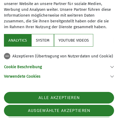
Kurse des DAV Günzburg
unserer Website an unsere Partner für soziale Medien,
Werbung und Analysen weiter. Unsere Partner führen diese
Informationen möglicherweise mit weiteren Daten
zusammen, die Sie ihnen bereitgestellt haben oder die sie
im Rahmen Ihrer Nutzung der Dienste gesammelt haben.
ANALYTICS
SYSTEM
YOUTUBE VIDEOS
Akzeptieren (Übertragung von Nutzerdaten und Cookie)
Nützliche Links
Cookie Beschreibung
Verwendete Cookies
Sektion Günzburg des Deutschen Alpenvereins e.V.
Jahnstraße 4a
89312 Günzburg
Telefon +4982219646199
ALLE AKZEPTIEREN
Kontakt
AUSGEWÄHLTE AKZEPTIEREN