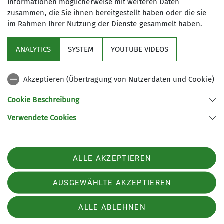
Informationen möglicherweise mit weiteren Daten
ausleihen möchten.
zusammen, die Sie ihnen bereitgestellt haben oder die sie
im Rahmen Ihrer Nutzung der Dienste gesammelt haben.
ANALYTICS
SYSTEM
YOUTUBE VIDEOS
Akzeptieren (Übertragung von Nutzerdaten und Cookie)
Nützliche Links
Cookie Beschreibung
Verwendete Cookies
Sektion Günzburg des Deutschen Alpenvereins e.V.
Jahnstraße 4a
89312 Günzburg
Telefon +4982219646199
ALLE AKZEPTIEREN
Kontakt
AUSGEWÄHLTE AKZEPTIEREN
Impressum
Datenschutz
Datenschutz-Einstellungen
ALLE ABLEHNEN
Spendenkonto