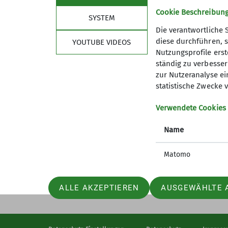
Cookie Beschreibun
SYSTEM
Die verantwortliche 
Nützliche Links
diese durchführen, s
YOUTUBE VIDEOS
Nutzungsprofile erste
Spendenkonto
ständig zu verbessern
Was bringt mir Mein.Alpenverein?
zur Nutzeranalyse ei
statistische Zwecke v
Bergwetter
Lawinenlagebericht
Verwendete Cookies
Hüttensuche
Notrufnummern
Name
Alpenvereinaktiv
Alpiner Sicherheits-Service
Matomo
DAV Bundesverband
JDAV Bundesverband
ALLE AKZEPTIEREN
AUSGEWÄHLTE 