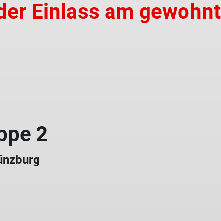
Höhlentouren
 der Einlass am gewohn
ppe 2
Günzburg