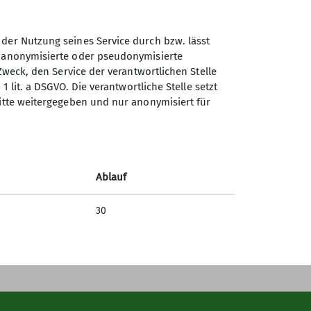
Sektion Günzburg des
 der Nutzung seines Service durch bzw. lässt
Deutschen Alpenvereins e.V.
n anonymisierte oder pseudonymisierte
Zweck, den Service der verantwortlichen Stelle
Jahnstraße 4a
1 lit. a DSGVO. Die verantwortliche Stelle setzt
89312 Günzburg
ritte weitergegeben und nur anonymisiert für
Telefon +4982219646199
Kontakt
Ablauf
30