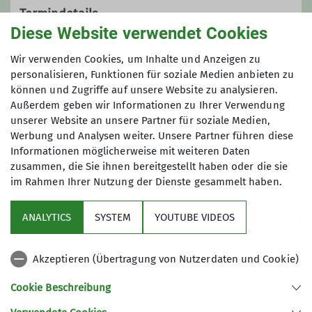
Termindetails
Diese Website verwendet Cookies
genauer Termin wird rechtzeitig bekannt
Wir verwenden Cookies, um Inhalte und Anzeigen zu
gegeben!
personalisieren, Funktionen für soziale Medien anbieten zu
Fr. 01.05.2026 - So. 31.05.2026
können und Zugriffe auf unsere Website zu analysieren.
Außerdem geben wir Informationen zu Ihrer Verwendung
unserer Website an unsere Partner für soziale Medien,
Preis
Werbung und Analysen weiter. Unsere Partner führen diese
Informationen möglicherweise mit weiteren Daten
25 EUR für alle Abende
zusammen, die Sie ihnen bereitgestellt haben oder die sie
im Rahmen Ihrer Nutzung der Dienste gesammelt haben.
ANALYTICS
SYSTEM
YOUTUBE VIDEOS
Akzeptieren (Übertragung von Nutzerdaten und Cookie)
Nützliche Links
Cookie Beschreibung