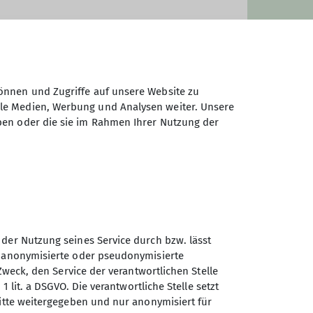
önnen und Zugriffe auf unsere Website zu
ale Medien, Werbung und Analysen weiter. Unsere
ben oder die sie im Rahmen Ihrer Nutzung der
Sektion Günzburg des
 der Nutzung seines Service durch bzw. lässt
Deutschen Alpenvereins e.V.
n anonymisierte oder pseudonymisierte
Zweck, den Service der verantwortlichen Stelle
Jahnstraße 4a
1 lit. a DSGVO. Die verantwortliche Stelle setzt
89312 Günzburg
ritte weitergegeben und nur anonymisiert für