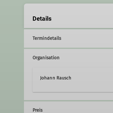
Details
Termindetails
Organisation
Johann Rausch
+49-8223-3513
+49-172-6
Preis