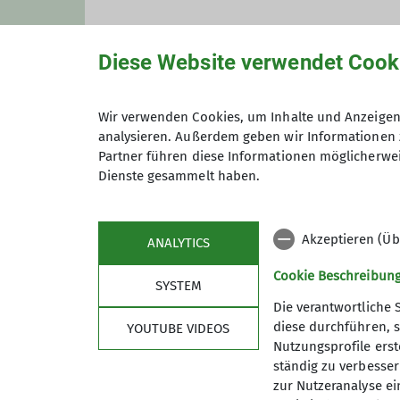
Qualifikationen
Diese Website verwendet Cook
Fachübungsleiter Skihochtouren
Maximale Teilnehmeranzahl
Wir verwenden Cookies, um Inhalte und Anzeigen 
analysieren. Außerdem geben wir Informationen 
Partner führen diese Informationen möglicherwei
Dienste gesammelt haben.
Akzeptieren (Üb
ANALYTICS
Cookie Beschreibun
SYSTEM
Die verantwortliche 
Nützliche Links
diese durchführen, s
YOUTUBE VIDEOS
Nutzungsprofile erste
Spendenkonto
ständig zu verbessern
Was bringt mir Mein.Alpenverein?
zur Nutzeranalyse ei