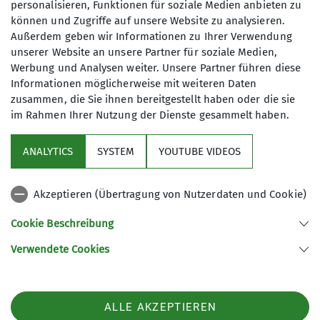
Vorkasse: 30 €
personalisieren, Funktionen für soziale Medien anbieten zu
Gesamtkosten ca.: 30 €
können und Zugriffe auf unsere Website zu analysieren.
Außerdem geben wir Informationen zu Ihrer Verwendung
Qualifikationen
unserer Website an unsere Partner für soziale Medien,
Maximale Teilnehmeranzahl
Werbung und Analysen weiter. Unsere Partner führen diese
Informationen möglicherweise mit weiteren Daten
Fachübungsleiter Skihochtouren
7
zusammen, die Sie ihnen bereitgestellt haben oder die sie
im Rahmen Ihrer Nutzung der Dienste gesammelt haben.
Ämter
ANALYTICS
SYSTEM
YOUTUBE VIDEOS
Gerätewart
Akzeptieren (Übertragung von Nutzerdaten und Cookie)
Nützliche Links
Cookie Beschreibung
Verwendete Cookies
Sektion Günzburg des Deutschen Alpenvereins e.V.
Jahnstraße 4a
89312 Günzburg
Telefon +4982219646199
ALLE AKZEPTIEREN