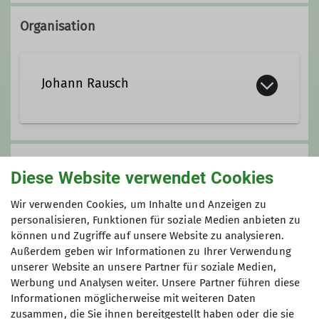
Organisation
Johann Rausch
+49-8223-3513
Preis
+49-172-63 31 139
Diese Website verwendet Cookies
Gebühr: 75 €
Wir verwenden Cookies, um Inhalte und Anzeigen zu
Kontakt aufnehmen
Vorkasse: 75 €
personalisieren, Funktionen für soziale Medien anbieten zu
Gesamtkosten ca.: 455 €
können und Zugriffe auf unsere Website zu analysieren.
Außerdem geben wir Informationen zu Ihrer Verwendung
Qualifikationen
unserer Website an unsere Partner für soziale Medien,
Maximale Teilnehmeranzahl
Werbung und Analysen weiter. Unsere Partner führen diese
Informationen möglicherweise mit weiteren Daten
Fachübungsleiter Skihochtouren
8
zusammen, die Sie ihnen bereitgestellt haben oder die sie