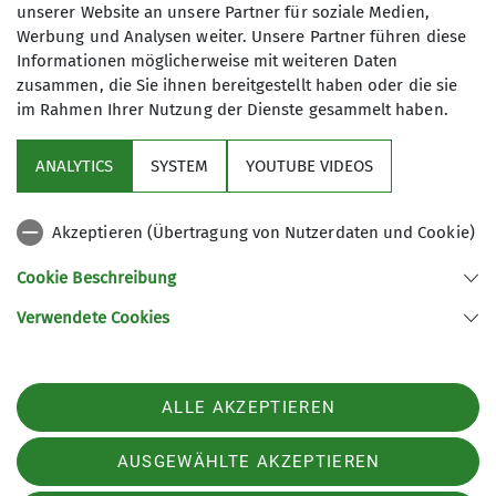
unserer Website an unsere Partner für soziale Medien,
Radtourenleiter
Maximale Teilnehmeranzahl
Werbung und Analysen weiter. Unsere Partner führen diese
Informationen möglicherweise mit weiteren Daten
Schneeschuhwanderguide
5
zusammen, die Sie ihnen bereitgestellt haben oder die sie
im Rahmen Ihrer Nutzung der Dienste gesammelt haben.
Bergwanderleiter
ANALYTICS
SYSTEM
YOUTUBE VIDEOS
Akzeptieren (Übertragung von Nutzerdaten und Cookie)
Nützliche Links
Cookie Beschreibung
Verwendete Cookies
Sektion Günzburg des Deutschen Alpenvereins e.V.
Jahnstraße 4a
89312 Günzburg
Telefon +4982219646199
ALLE AKZEPTIEREN
Kontakt
AUSGEWÄHLTE AKZEPTIEREN