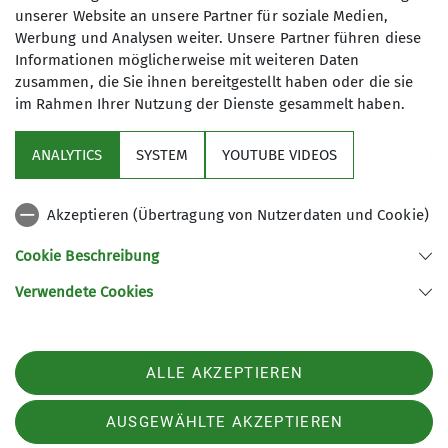
unserer Website an unsere Partner für soziale Medien,
Trainer B Alpinklettern
Maximale Teilnehmeranzahl
Werbung und Analysen weiter. Unsere Partner führen diese
Informationen möglicherweise mit weiteren Daten
Trainer B Klettersteig
6
zusammen, die Sie ihnen bereitgestellt haben oder die sie
im Rahmen Ihrer Nutzung der Dienste gesammelt haben.
Berg-und Winterwanderführer
ANALYTICS
SYSTEM
YOUTUBE VIDEOS
Akzeptieren (Übertragung von Nutzerdaten und Cookie)
Nützliche Links
Cookie Beschreibung
Verwendete Cookies
Sektion Günzburg des Deutschen Alpenvereins e.V.
Jahnstraße 4a
89312 Günzburg
Telefon +4982219646199
ALLE AKZEPTIEREN
Kontakt
AUSGEWÄHLTE AKZEPTIEREN