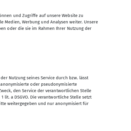
önnen und Zugriffe auf unsere Website zu
ale Medien, Werbung und Analysen weiter. Unsere
ben oder die sie im Rahmen Ihrer Nutzung der
Sektion Günzburg des
 der Nutzung seines Service durch bzw. lässt
Deutschen Alpenvereins e.V.
n anonymisierte oder pseudonymisierte
Zweck, den Service der verantwortlichen Stelle
Jahnstraße 4a
1 lit. a DSGVO. Die verantwortliche Stelle setzt
89312 Günzburg
ritte weitergegeben und nur anonymisiert für
Telefon +4982219646199
Kontakt