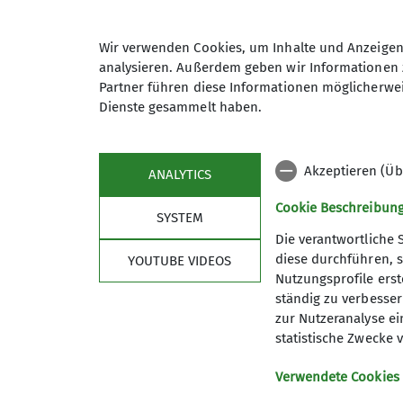
Maximale Teilnehmeranzahl
Wir verwenden Cookies, um Inhalte und Anzeigen 
analysieren. Außerdem geben wir Informationen 
Partner führen diese Informationen möglicherwei
Dienste gesammelt haben.
Akzeptieren (Üb
ANALYTICS
Cookie Beschreibun
SYSTEM
Die verantwortliche 
Nützliche Links
diese durchführen, s
YOUTUBE VIDEOS
Nutzungsprofile erste
Spendenkonto
ständig zu verbessern
Was bringt mir Mein.Alpenverein?
zur Nutzeranalyse ei
statistische Zwecke v
Bergwetter
Lawinenlagebericht
Verwendete Cookies
Hüttensuche