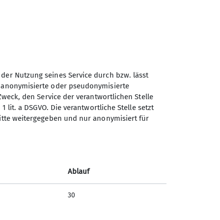
Sektion Günzburg des
 der Nutzung seines Service durch bzw. lässt
Deutschen Alpenvereins e.V.
n anonymisierte oder pseudonymisierte
Zweck, den Service der verantwortlichen Stelle
Jahnstraße 4a
1 lit. a DSGVO. Die verantwortliche Stelle setzt
89312 Günzburg
ritte weitergegeben und nur anonymisiert für
Telefon +4982219646199
Kontakt
Ablauf
30