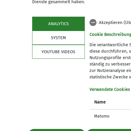
Dienste gesammelt haben.
Trainer B Alpinklettern
Trainer 
Berg-und Winterwanderführer
Akzeptieren (Üb
ANALYTICS
Cookie Beschreibun
SYSTEM
Die verantwortliche 
Nützliche Links
diese durchführen, s
YOUTUBE VIDEOS
Nutzungsprofile erste
Spendenkonto
ständig zu verbessern
Was bringt mir Mein.Alpenverein?
zur Nutzeranalyse ei
statistische Zwecke v
Bergwetter
Lawinenlagebericht
Verwendete Cookies
Hüttensuche
Notrufnummern
Name
Alpenvereinaktiv
Alpiner Sicherheits-Service
Matomo
DAV Bundesverband
JDAV Bundesverband