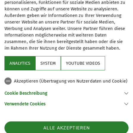
personalisieren, Funktionen für soziale Medien anbieten zu
können und Zugriffe auf unsere Website zu analysieren.
Außerdem geben wir Informationen zu Ihrer Verwendung
Kontakt aufnehmen
unserer Website an unsere Partner für soziale Medien,
Maximale Teilnehmeranzahl
Werbung und Analysen weiter. Unsere Partner führen diese
Informationen möglicherweise mit weiteren Daten
Qualifikationen
12
zusammen, die Sie ihnen bereitgestellt haben oder die sie
im Rahmen Ihrer Nutzung der Dienste gesammelt haben.
Wanderleiter
ANALYTICS
SYSTEM
YOUTUBE VIDEOS
Akzeptieren (Übertragung von Nutzerdaten und Cookie)
Nützliche Links
Cookie Beschreibung
Verwendete Cookies
Sektion Günzburg des Deutschen Alpenvereins e.V.
Jahnstraße 4a
89312 Günzburg
Telefon +4982219646199
ALLE AKZEPTIEREN