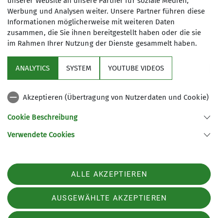
unserer Website an unsere Partner für soziale Medien,
Maximale Teilnehmeranzahl
Werbung und Analysen weiter. Unsere Partner führen diese
+49-172-63 31 139
Informationen möglicherweise mit weiteren Daten
7
zusammen, die Sie ihnen bereitgestellt haben oder die sie
Kontakt aufnehmen
im Rahmen Ihrer Nutzung der Dienste gesammelt haben.
ANALYTICS
SYSTEM
YOUTUBE VIDEOS
Qualifikationen
Akzeptieren (Übertragung von Nutzerdaten und Cookie)
Nützliche Links
Fachübungsleiter Skihochtouren
Cookie Beschreibung
Verwendete Cookies
Ämter
Sektion Günzburg des Deutschen Alpenvereins e.V.
Jahnstraße 4a
Gerätewart
89312 Günzburg
Telefon +4982219646199
ALLE AKZEPTIEREN
Kontakt
AUSGEWÄHLTE AKZEPTIEREN