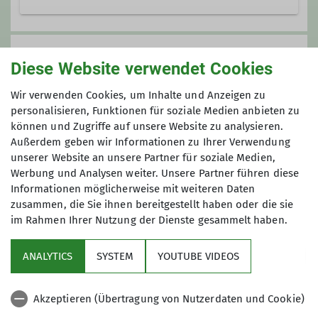
08224-2541
0171-304 14 82
Preis
Kontakt aufnehmen
Diese Website verwendet Cookies
Gebühr: 10 €
Wir verwenden Cookies, um Inhalte und Anzeigen zu
Vorkasse: 0 €
personalisieren, Funktionen für soziale Medien anbieten zu
Gesamtkosten ca.: 50 €
können und Zugriffe auf unsere Website zu analysieren.
Außerdem geben wir Informationen zu Ihrer Verwendung
unserer Website an unsere Partner für soziale Medien,
Maximale Teilnehmeranzahl
Werbung und Analysen weiter. Unsere Partner führen diese
Informationen möglicherweise mit weiteren Daten
5
zusammen, die Sie ihnen bereitgestellt haben oder die sie
im Rahmen Ihrer Nutzung der Dienste gesammelt haben.
ANALYTICS
SYSTEM
YOUTUBE VIDEOS
Akzeptieren (Übertragung von Nutzerdaten und Cookie)
Nützliche Links