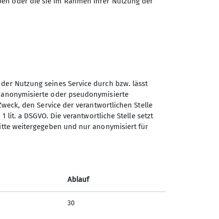
ben oder die sie im Rahmen Ihrer Nutzung der
Sektion Günzburg des
 der Nutzung seines Service durch bzw. lässt
Deutschen Alpenvereins e.V.
n anonymisierte oder pseudonymisierte
Zweck, den Service der verantwortlichen Stelle
Jahnstraße 4a
1 lit. a DSGVO. Die verantwortliche Stelle setzt
89312 Günzburg
ritte weitergegeben und nur anonymisiert für
Telefon +4982219646199
Kontakt
Ablauf
30