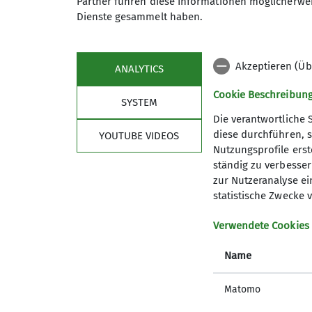
Partner führen diese Informationen möglicherwei
Dienste gesammelt haben.
Wanderleiterin
Akzeptieren (Üb
ANALYTICS
Cookie Beschreibun
SYSTEM
Die verantwortliche 
Nützliche Links
diese durchführen, s
YOUTUBE VIDEOS
Nutzungsprofile erste
Spendenkonto
ständig zu verbessern
Was bringt mir Mein.Alpenverein?
zur Nutzeranalyse ei
statistische Zwecke v
Bergwetter
Lawinenlagebericht
Verwendete Cookies
Hüttensuche
Notrufnummern
Name
Alpenvereinaktiv
Alpiner Sicherheits-Service
Matomo
DAV Bundesverband