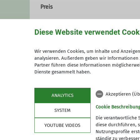
Preis
Qualifikationen
Diese Website verwendet Cook
Trainer C Bergwandern
Radtour
Maximale Teilnehmeranzahl
Schneeschuhwanderguide
Berg
Wir verwenden Cookies, um Inhalte und Anzeigen 
analysieren. Außerdem geben wir Informationen 
Partner führen diese Informationen möglicherwei
Dienste gesammelt haben.
Akzeptieren (Üb
ANALYTICS
Cookie Beschreibun
SYSTEM
Die verantwortliche 
Nützliche Links
diese durchführen, s
YOUTUBE VIDEOS
Nutzungsprofile erste
Spendenkonto
ständig zu verbessern