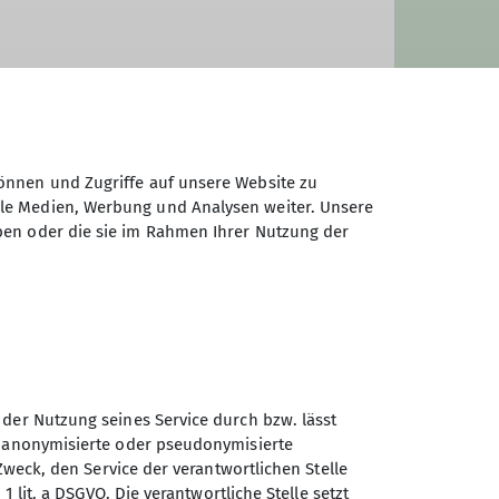
önnen und Zugriffe auf unsere Website zu
ale Medien, Werbung und Analysen weiter. Unsere
ben oder die sie im Rahmen Ihrer Nutzung der
Sektion Günzburg des
 der Nutzung seines Service durch bzw. lässt
Deutschen Alpenvereins e.V.
n anonymisierte oder pseudonymisierte
Zweck, den Service der verantwortlichen Stelle
Jahnstraße 4a
1 lit. a DSGVO. Die verantwortliche Stelle setzt