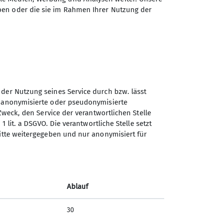
ben oder die sie im Rahmen Ihrer Nutzung der
Sektion Günzburg des
 der Nutzung seines Service durch bzw. lässt
Deutschen Alpenvereins e.V.
n anonymisierte oder pseudonymisierte
Zweck, den Service der verantwortlichen Stelle
Jahnstraße 4a
1 lit. a DSGVO. Die verantwortliche Stelle setzt
89312 Günzburg
ritte weitergegeben und nur anonymisiert für
Telefon +4982219646199
Kontakt
Ablauf
30