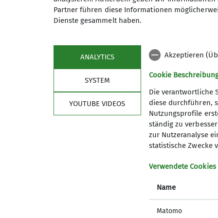
Partner führen diese Informationen möglicherwei
Dienste gesammelt haben.
Ämter
Akzeptieren (Üb
ANALYTICS
Teamleiter Senioren
Cookie Beschreibun
SYSTEM
Die verantwortliche 
Nützliche Links
diese durchführen, s
YOUTUBE VIDEOS
Nutzungsprofile erste
Spendenkonto
ständig zu verbessern
Was bringt mir Mein.Alpenverein?
zur Nutzeranalyse ei
statistische Zwecke v
Bergwetter
Lawinenlagebericht
Verwendete Cookies
Hüttensuche
Notrufnummern
Name
Alpenvereinaktiv
Alpiner Sicherheits-Service
Matomo