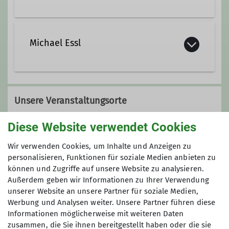
+49-8223-3513
Michael Essl
+49-172-63 31 139
Kontakt aufnehmen
08224-2541
0171-304 14 82
Unsere Veranstaltungsorte
Kontakt aufnehmen
Qualifikationen
Diese Website verwendet Cookies
Schützenheim Wasserburg
Fachübungsleiter Skihochtouren
Wir verwenden Cookies, um Inhalte und Anzeigen zu
personalisieren, Funktionen für soziale Medien anbieten zu
können und Zugriffe auf unsere Website zu analysieren.
Außerdem geben wir Informationen zu Ihrer Verwendung
Ämter
Ortsstraße 65a
unserer Website an unsere Partner für soziale Medien,
89312 Günzburg-Wasserburg
Maximale Teilnehmeranzahl
Werbung und Analysen weiter. Unsere Partner führen diese
Gerätewart
Informationen möglicherweise mit weiteren Daten
6
zusammen, die Sie ihnen bereitgestellt haben oder die sie