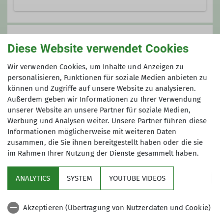
Kontakt aufnehmen
Preis
Diese Website verwendet Cookies
Qualifikationen
Gebühr: 45 €
Wir verwenden Cookies, um Inhalte und Anzeigen zu
Vorkasse: 0 €
personalisieren, Funktionen für soziale Medien anbieten zu
Fachübungsleiter Skibergsteigen
Gesamtkosten ca.: 320 €
können und Zugriffe auf unsere Website zu analysieren.
Außerdem geben wir Informationen zu Ihrer Verwendung
unserer Website an unsere Partner für soziale Medien,
Maximale Teilnehmeranzahl
Werbung und Analysen weiter. Unsere Partner führen diese
Informationen möglicherweise mit weiteren Daten
5
zusammen, die Sie ihnen bereitgestellt haben oder die sie
im Rahmen Ihrer Nutzung der Dienste gesammelt haben.
ANALYTICS
SYSTEM
YOUTUBE VIDEOS
Akzeptieren (Übertragung von Nutzerdaten und Cookie)
Nützliche Links