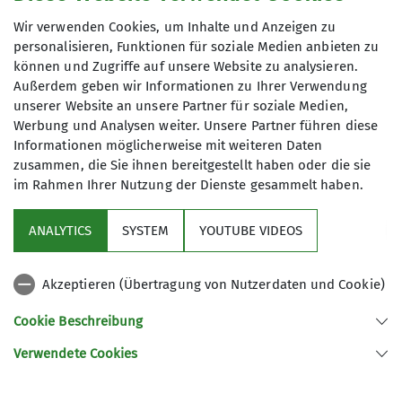
Kontakt aufnehmen
Wir verwenden Cookies, um Inhalte und Anzeigen zu
Ämter
Unsere Veranstaltungsorte
personalisieren, Funktionen für soziale Medien anbieten zu
können und Zugriffe auf unsere Website zu analysieren.
Vortragswart
Außerdem geben wir Informationen zu Ihrer Verwendung
Ämter
unserer Website an unsere Partner für soziale Medien,
Schützenheim Wasserburg
Werbung und Analysen weiter. Unsere Partner führen diese
2. Vorsitzender
Informationen möglicherweise mit weiteren Daten
zusammen, die Sie ihnen bereitgestellt haben oder die sie
im Rahmen Ihrer Nutzung der Dienste gesammelt haben.
Ortsstraße 65a
89312 Günzburg-Wasserburg
ANALYTICS
SYSTEM
YOUTUBE VIDEOS
Akzeptieren (Übertragung von Nutzerdaten und Cookie)
Nützliche Links
Cookie Beschreibung
Verwendete Cookies
Sektion Günzburg des Deutschen Alpenvereins e.V.
Jahnstraße 4a
89312 Günzburg