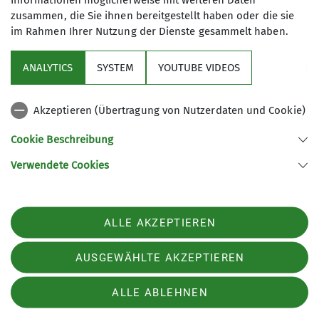
Informationen möglicherweise mit weiteren Daten
zusammen, die Sie ihnen bereitgestellt haben oder die sie
im Rahmen Ihrer Nutzung der Dienste gesammelt haben.
Kontakt aufnehmen
ANALYTICS
SYSTEM
YOUTUBE VIDEOS
Ämter
Akzeptieren (Übertragung von Nutzerdaten und Cookie)
Nützliche Links
Familiengruppenleiterin
Cookie Beschreibung
Verwendete Cookies
Sektion Günzburg des Deutschen Alpenvereins e.V.
Jahnstraße 4a
89312 Günzburg
Telefon +4982219646199
ALLE AKZEPTIEREN
Kontakt
AUSGEWÄHLTE AKZEPTIEREN
Impressum
Datenschutz
Datenschutz-Einstellungen
ALLE ABLEHNEN
Spendenkonto