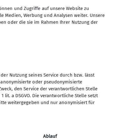
önnen und Zugriffe auf unsere Website zu
ale Medien, Werbung und Analysen weiter. Unsere
ben oder die sie im Rahmen Ihrer Nutzung der
Sektion Günzburg des
 der Nutzung seines Service durch bzw. lässt
Deutschen Alpenvereins e.V.
n anonymisierte oder pseudonymisierte
Zweck, den Service der verantwortlichen Stelle
Jahnstraße 4a
1 lit. a DSGVO. Die verantwortliche Stelle setzt
89312 Günzburg
ritte weitergegeben und nur anonymisiert für
Telefon +4982219646199
Kontakt
Ablauf