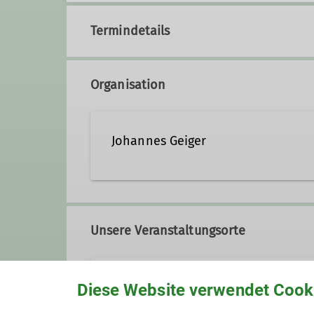
Termindetails
Organisation
Johannes Geiger
+49-8221-6306
Kontak
Unsere Veranstaltungsorte
Ämter
Schützenheim Wasserburg
Diese Website verwendet Cook
Vortragswart