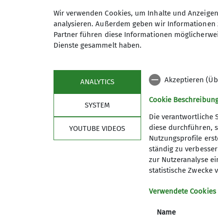
Wir verwenden Cookies, um Inhalte und Anzeigen 
Ortsstraße 65a
analysieren. Außerdem geben wir Informationen 
89312 Günzburg-Wasserburg
Partner führen diese Informationen möglicherwei
Dienste gesammelt haben.
Akzeptieren (Üb
ANALYTICS
Cookie Beschreibun
SYSTEM
Die verantwortliche 
Nützliche Links
diese durchführen, s
YOUTUBE VIDEOS
Nutzungsprofile erste
Spendenkonto
ständig zu verbessern
Was bringt mir Mein.Alpenverein?
zur Nutzeranalyse ei
statistische Zwecke v
Bergwetter
Lawinenlagebericht
Verwendete Cookies
Hüttensuche
Notrufnummern
Name