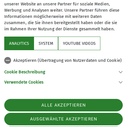
unserer Website an unsere Partner für soziale Medien,
Termindetails
Werbung und Analysen weiter. Unsere Partner führen diese
Informationen möglicherweise mit weiteren Daten
Do. 08.02.2024 12:00 Uhr
zusammen, die Sie ihnen bereitgestellt haben oder die sie
im Rahmen Ihrer Nutzung der Dienste gesammelt haben.
ANALYTICS
SYSTEM
YOUTUBE VIDEOS
Akzeptieren (Übertragung von Nutzerdaten und Cookie)
Nützliche Links
Cookie Beschreibung
Verwendete Cookies
Sektion Günzburg des Deutschen Alpenvereins e.V.
Jahnstraße 4a
89312 Günzburg
Telefon +4982219646199
ALLE AKZEPTIEREN
Kontakt
AUSGEWÄHLTE AKZEPTIEREN