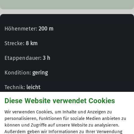
Höhenmeter:
200 m
Strecke:
8 km
Etappendauer:
3 h
Kondition:
gering
Technik:
leicht
Diese Website verwendet Cookies
Wir verwenden Cookies, um Inhalte und Anzeigen zu
personalisieren, Funktionen für soziale Medien anbieten zu
können und Zugriffe auf unsere Website zu analysieren.
Details
Außerdem geben wir Informationen zu Ihrer Verwendung