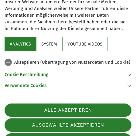
unserer Website an unsere Partner für soziale Medien,
Maximale Teilnehmeranzahl
Werbung und Analysen weiter. Unsere Partner führen diese
Informationen möglicherweise mit weiteren Daten
Qualifikationen
4
zusammen, die Sie ihnen bereitgestellt haben oder die sie
im Rahmen Ihrer Nutzung der Dienste gesammelt haben.
Trainer C Bergsteigen
ANALYTICS
SYSTEM
YOUTUBE VIDEOS
Trainer B Sportklettern Breitensport
Akzeptieren (Übertragung von Nutzerdaten und Cookie)
Nützliche Links
Zusatzqualifikation Outdoor-
Cookie Beschreibung
Sportklettern
Verwendete Cookies
Sektion Günzburg des Deutschen Alpenvereins e.V.
Ämter
Jahnstraße 4a
89312 Günzburg
Telefon +4982219646199
ALLE AKZEPTIEREN
Klettern - Jugendgruppe 1
Kontakt
AUSGEWÄHLTE AKZEPTIEREN