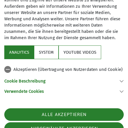
können und Zugriffe auf unsere Website zu analysieren.
Ortsstraße 65a
Außerdem geben wir Informationen zu Ihrer Verwendung
89312 Günzburg-Wasserburg
Preis
unserer Website an unsere Partner für soziale Medien,
Werbung und Analysen weiter. Unsere Partner führen diese
Eintritt frei, Gäste herzlich willkommen
Informationen möglicherweise mit weiteren Daten
zusammen, die Sie ihnen bereitgestellt haben oder die sie
im Rahmen Ihrer Nutzung der Dienste gesammelt haben.
ANALYTICS
SYSTEM
YOUTUBE VIDEOS
Akzeptieren (Übertragung von Nutzerdaten und Cookie)
Nützliche Links
Cookie Beschreibung
Verwendete Cookies
Sektion Günzburg des Deutschen Alpenvereins e.V.
Jahnstraße 4a
89312 Günzburg
Telefon +4982219646199
ALLE AKZEPTIEREN
Kontakt