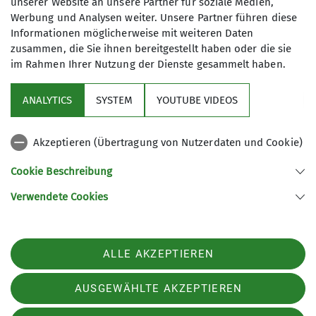
unserer Website an unsere Partner für soziale Medien,
Schützenheim Wasserburg
Werbung und Analysen weiter. Unsere Partner führen diese
Ämter
Informationen möglicherweise mit weiteren Daten
zusammen, die Sie ihnen bereitgestellt haben oder die sie
Vortragswart
im Rahmen Ihrer Nutzung der Dienste gesammelt haben.
Ortsstraße 65a
89312 Günzburg-Wasserburg
ANALYTICS
SYSTEM
YOUTUBE VIDEOS
Akzeptieren (Übertragung von Nutzerdaten und Cookie)
Nützliche Links
Cookie Beschreibung
Verwendete Cookies
Sektion Günzburg des Deutschen Alpenvereins e.V.
Jahnstraße 4a
89312 Günzburg
Telefon +4982219646199
ALLE AKZEPTIEREN
Kontakt
AUSGEWÄHLTE AKZEPTIEREN