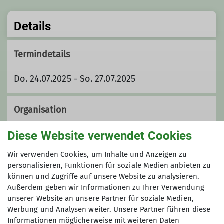
Details
Termindetails
Do. 24.07.2025 - So. 27.07.2025
Organisation
Diese Website verwendet Cookies
Johann Rausch
Wir verwenden Cookies, um Inhalte und Anzeigen zu
personalisieren, Funktionen für soziale Medien anbieten zu
können und Zugriffe auf unsere Website zu analysieren.
Außerdem geben wir Informationen zu Ihrer Verwendung
+49-8223-3513
unserer Website an unsere Partner für soziale Medien,
Maximale Teilnehmeranzahl
Werbung und Analysen weiter. Unsere Partner führen diese
+49-172-63 31 139
Informationen möglicherweise mit weiteren Daten