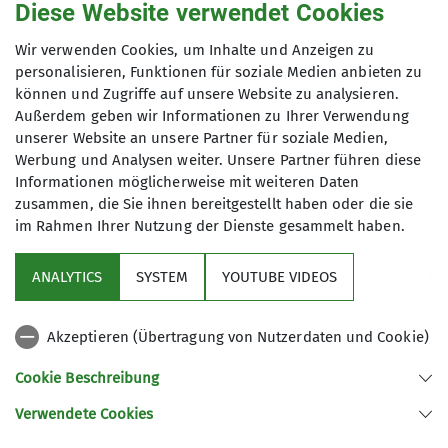
Diese Website verwendet Cookies
Geschäftsstelle
Wir verwenden Cookies, um Inhalte und Anzeigen zu
wieder zurück in die
personalisieren, Funktionen für soziale Medien anbieten zu
können und Zugriffe auf unsere Website zu analysieren.
Außerdem geben wir Informationen zu Ihrer Verwendung
Jahnhalle
unserer Website an unsere Partner für soziale Medien,
Werbung und Analysen weiter. Unsere Partner führen diese
Informationen möglicherweise mit weiteren Daten
zusammen, die Sie ihnen bereitgestellt haben oder die sie
im Rahmen Ihrer Nutzung der Dienste gesammelt haben.
14.04.2026
ANALYTICS
SYSTEM
YOUTUBE VIDEOS
News
Akzeptieren (Übertragung von Nutzerdaten und Cookie)
Nach der Renovierung der Jahnhalle Günzburg
Cookie Beschreibung
sind wir mit der Geschäftsstelle seit 14.04.2026
Verwendete Cookies
auch wieder zurück in der Jahnhalle,