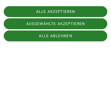
Jahnstraße 4a, 89312 Günzburg.
ALLE AKZEPTIEREN
Telefonnummer 0049-176-55 72 59 33 ist
geblieben.
AUSGEWÄHLTE AKZEPTIEREN
ALLE ABLEHNEN
Nützliche Links
Sektion Günzburg des Deutschen Alpenvereins e.V.
Jahnstraße 4a
89312 Günzburg
Telefon +4982219646199
Kontakt