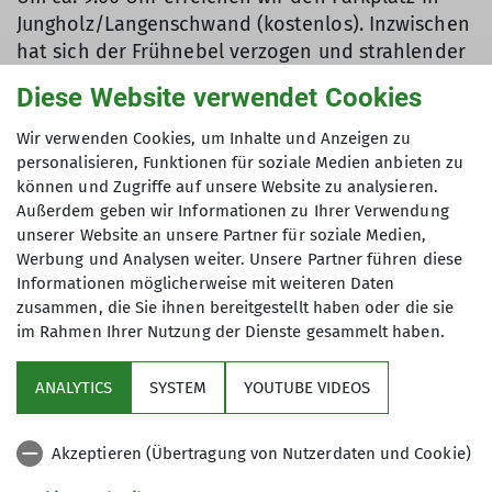
Jungholz/Langenschwand (kostenlos). Inzwischen
hat sich der Frühnebel verzogen und strahlender
Sonnenschein erwartet uns. Wir wandern los auf
Diese Website verwendet Cookies
vorerst breiten und geteerten Wegen über den
Heuberg durch Wiesen und lockere Wälder mit
Wir verwenden Cookies, um Inhalte und Anzeigen zu
verstreuten kleinen Schneeharschfeldern auf den
personalisieren, Funktionen für soziale Medien anbieten zu
Schattenseiten. Der Anstieg zum Gipfel der
können und Zugriffe auf unsere Website zu analysieren.
Außerdem geben wir Informationen zu Ihrer Verwendung
Reuterwanne wird dann etwas steiler und auf der
unserer Website an unsere Partner für soziale Medien,
Nordseite vereister. Gegen 11.30 Uhr sind wir am
Werbung und Analysen weiter. Unsere Partner führen diese
Gipfel angelangt und genießen die wunderbare
Informationen möglicherweise mit weiteren Daten
Weitsicht mit Blick aufs Voralpenland und den
zusammen, die Sie ihnen bereitgestellt haben oder die sie
Grüntensee und auch die Berggruppen des
im Rahmen Ihrer Nutzung der Dienste gesammelt haben.
Tannheimer und Hintersteiner Tals. Die
Gipfelbrotzeit tut gut beim sonnigen und milden
ANALYTICS
SYSTEM
YOUTUBE VIDEOS
Wetter.
Über die Almwiesen steigen wir „Freestyle“ ab, bis
Akzeptieren (Übertragung von Nutzerdaten und Cookie)
wir auf einen Wanderweg treffen, der uns