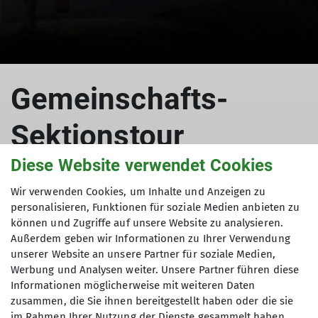
Gemeinschafts-
Sektionstour
Lindauer Hütte 1744
Diese Website verwendet Cookies
Wir verwenden Cookies, um Inhalte und Anzeigen zu
m im Montafon
personalisieren, Funktionen für soziale Medien anbieten zu
können und Zugriffe auf unsere Website zu analysieren.
Außerdem geben wir Informationen zu Ihrer Verwendung
unserer Website an unsere Partner für soziale Medien,
Werbung und Analysen weiter. Unsere Partner führen diese
Zurück zu den Wurzeln
Informationen möglicherweise mit weiteren Daten
zusammen, die Sie ihnen bereitgestellt haben oder die sie
21.09.2024
im Rahmen Ihrer Nutzung der Dienste gesammelt haben.