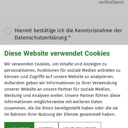
verbleibend
Hiermit bestätige ich die Kenntnisnahme der
Datenschutzerklärung *
Diese Website verwendet Cookies
Hiermit erkläre ich mich einverstanden, dass
meine in das Kontaktformular eingegebenen
Wir verwenden Cookies, um Inhalte und Anzeigen zu
Daten elektronisch gesichert und zum Zweck
personalisieren, Funktionen für soziale Medien anbieten zu
können und Zugriffe auf unsere Website zu analysieren.
der Kontaktaufnahme verarbeitet und
Außerdem geben wir Informationen zu Ihrer Verwendung
genutzt werden. Mir ist bekannt, dass ich
unserer Website an unsere Partner für soziale Medien,
meine Einwilligung jederzeit wiederrufen
Werbung und Analysen weiter. Unsere Partner führen diese
kann. *
Informationen möglicherweise mit weiteren Daten
zusammen, die Sie ihnen bereitgestellt haben oder die sie
im Rahmen Ihrer Nutzung der Dienste gesammelt haben.
Mit (*) markierte Felder
Absenden
sind Pflichtfelder