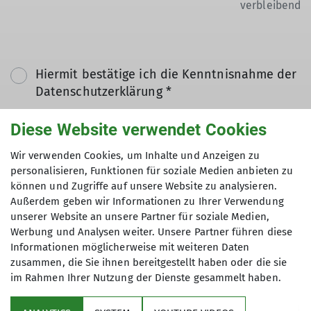
verbleibend
Hiermit bestätige ich die Kenntnisnahme der
Datenschutzerklärung *
Diese Website verwendet Cookies
Hiermit erkläre ich mich einverstanden, dass
meine in das Kontaktformular eingegebenen
Wir verwenden Cookies, um Inhalte und Anzeigen zu
Daten elektronisch gesichert und zum Zweck
personalisieren, Funktionen für soziale Medien anbieten zu
können und Zugriffe auf unsere Website zu analysieren.
der Kontaktaufnahme verarbeitet und
Außerdem geben wir Informationen zu Ihrer Verwendung
genutzt werden. Mir ist bekannt, dass ich
unserer Website an unsere Partner für soziale Medien,
meine Einwilligung jederzeit wiederrufen
Werbung und Analysen weiter. Unsere Partner führen diese
kann. *
Informationen möglicherweise mit weiteren Daten
zusammen, die Sie ihnen bereitgestellt haben oder die sie
im Rahmen Ihrer Nutzung der Dienste gesammelt haben.
Mit (*) markierte Felder
Absenden
sind Pflichtfelder