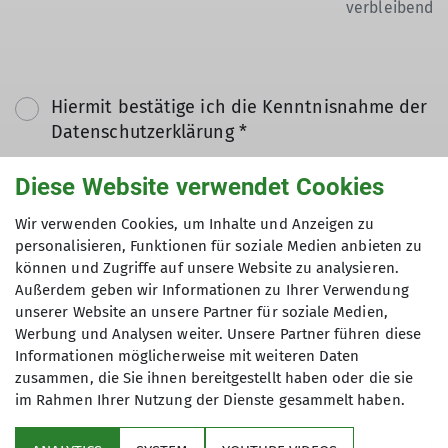
verbleibend
Hiermit bestätige ich die Kenntnisnahme der
Datenschutzerklärung *
Diese Website verwendet Cookies
Hiermit erkläre ich mich einverstanden, dass
meine in das Kontaktformular eingegebenen
Wir verwenden Cookies, um Inhalte und Anzeigen zu
Daten elektronisch gesichert und zum Zweck
personalisieren, Funktionen für soziale Medien anbieten zu
können und Zugriffe auf unsere Website zu analysieren.
der Kontaktaufnahme verarbeitet und
Außerdem geben wir Informationen zu Ihrer Verwendung
genutzt werden. Mir ist bekannt, dass ich
unserer Website an unsere Partner für soziale Medien,
meine Einwilligung jederzeit wiederrufen
Werbung und Analysen weiter. Unsere Partner führen diese
kann. *
Informationen möglicherweise mit weiteren Daten
zusammen, die Sie ihnen bereitgestellt haben oder die sie
im Rahmen Ihrer Nutzung der Dienste gesammelt haben.
Mit (*) markierte Felder
Absenden
sind Pflichtfelder