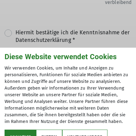
verbleibend
Hiermit bestätige ich die Kenntnisnahme der
Datenschutzerklärung *
Diese Website verwendet Cookies
Hiermit erkläre ich mich einverstanden, dass
meine in das Kontaktformular eingegebenen
Wir verwenden Cookies, um Inhalte und Anzeigen zu
Daten elektronisch gesichert und zum Zweck
personalisieren, Funktionen für soziale Medien anbieten zu
können und Zugriffe auf unsere Website zu analysieren.
der Kontaktaufnahme verarbeitet und
Außerdem geben wir Informationen zu Ihrer Verwendung
genutzt werden. Mir ist bekannt, dass ich
unserer Website an unsere Partner für soziale Medien,
meine Einwilligung jederzeit wiederrufen
Werbung und Analysen weiter. Unsere Partner führen diese
kann. *
Informationen möglicherweise mit weiteren Daten
zusammen, die Sie ihnen bereitgestellt haben oder die sie
im Rahmen Ihrer Nutzung der Dienste gesammelt haben.
Mit (*) markierte Felder
Absenden
sind Pflichtfelder