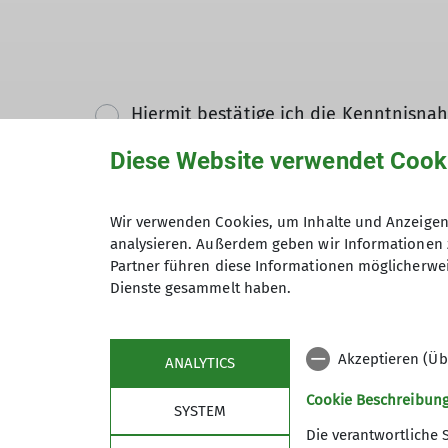
Hiermit bestätige ich die Kenntnisna
Diese Website verwendet Cook
Hiermit erkläre ich mich einverstand
Zweck der Kontaktaufnahme verarbeite
Wir verwenden Cookies, um Inhalte und Anzeigen 
*
analysieren. Außerdem geben wir Informationen 
Partner führen diese Informationen möglicherwei
Mit (*) markierte Felder sind Pflichtfelder
Dienste gesammelt haben.
Akzeptieren (Üb
ANALYTICS
Cookie Beschreibun
SYSTEM
Die verantwortliche 