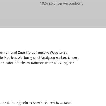
1024
Zeichen verbleibend
Daten elektronisch gesichert und zum
 Einwilligung jederzeit wiederrufen kann.
önnen und Zugriffe auf unsere Website zu
ale Medien, Werbung und Analysen weiter. Unsere
ben oder die sie im Rahmen Ihrer Nutzung der
Absenden
Sektion Günzburg des
 der Nutzung seines Service durch bzw. lässt