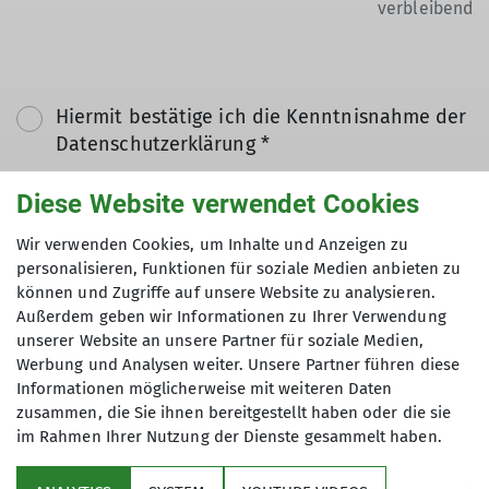
verbleibend
Hiermit bestätige ich die Kenntnisnahme der
Datenschutzerklärung *
Diese Website verwendet Cookies
Hiermit erkläre ich mich einverstanden, dass
meine in das Kontaktformular eingegebenen
Wir verwenden Cookies, um Inhalte und Anzeigen zu
Daten elektronisch gesichert und zum Zweck
personalisieren, Funktionen für soziale Medien anbieten zu
können und Zugriffe auf unsere Website zu analysieren.
der Kontaktaufnahme verarbeitet und
Außerdem geben wir Informationen zu Ihrer Verwendung
genutzt werden. Mir ist bekannt, dass ich
unserer Website an unsere Partner für soziale Medien,
meine Einwilligung jederzeit wiederrufen
Werbung und Analysen weiter. Unsere Partner führen diese
kann. *
Informationen möglicherweise mit weiteren Daten
zusammen, die Sie ihnen bereitgestellt haben oder die sie
im Rahmen Ihrer Nutzung der Dienste gesammelt haben.
Mit (*) markierte Felder
Absenden
sind Pflichtfelder