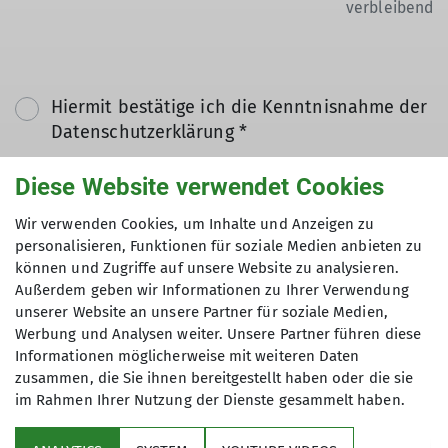
verbleibend
Hiermit bestätige ich die Kenntnisnahme der
Datenschutzerklärung *
Diese Website verwendet Cookies
Hiermit erkläre ich mich einverstanden, dass
meine in das Kontaktformular eingegebenen
Wir verwenden Cookies, um Inhalte und Anzeigen zu
Daten elektronisch gesichert und zum Zweck
personalisieren, Funktionen für soziale Medien anbieten zu
können und Zugriffe auf unsere Website zu analysieren.
der Kontaktaufnahme verarbeitet und
Außerdem geben wir Informationen zu Ihrer Verwendung
genutzt werden. Mir ist bekannt, dass ich
unserer Website an unsere Partner für soziale Medien,
meine Einwilligung jederzeit wiederrufen
Werbung und Analysen weiter. Unsere Partner führen diese
kann. *
Informationen möglicherweise mit weiteren Daten
zusammen, die Sie ihnen bereitgestellt haben oder die sie
im Rahmen Ihrer Nutzung der Dienste gesammelt haben.
Mit (*) markierte Felder
Absenden
sind Pflichtfelder