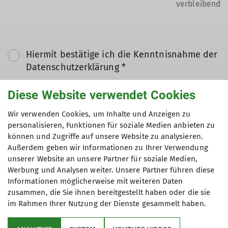
verbleibend
Hiermit bestätige ich die Kenntnisnahme der
Datenschutzerklärung *
Diese Website verwendet Cookies
Hiermit erkläre ich mich einverstanden, dass
meine in das Kontaktformular eingegebenen
Wir verwenden Cookies, um Inhalte und Anzeigen zu
Daten elektronisch gesichert und zum Zweck
personalisieren, Funktionen für soziale Medien anbieten zu
können und Zugriffe auf unsere Website zu analysieren.
der Kontaktaufnahme verarbeitet und
Außerdem geben wir Informationen zu Ihrer Verwendung
genutzt werden. Mir ist bekannt, dass ich
unserer Website an unsere Partner für soziale Medien,
meine Einwilligung jederzeit wiederrufen
Werbung und Analysen weiter. Unsere Partner führen diese
kann. *
Informationen möglicherweise mit weiteren Daten
zusammen, die Sie ihnen bereitgestellt haben oder die sie
im Rahmen Ihrer Nutzung der Dienste gesammelt haben.
Mit (*) markierte Felder
Absenden
sind Pflichtfelder