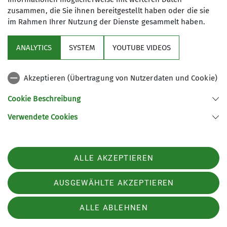
zusammen, die Sie ihnen bereitgestellt haben oder die sie
im Rahmen Ihrer Nutzung der Dienste gesammelt haben.
Mit (*) markierte Felder
Absenden
sind Pflichtfelder
ANALYTICS
SYSTEM
YOUTUBE VIDEOS
Akzeptieren (Übertragung von Nutzerdaten und Cookie)
Nützliche Links
Cookie Beschreibung
Verwendete Cookies
Sektion Günzburg des Deutschen Alpenvereins e.V.
Jahnstraße 4a
89312 Günzburg
Telefon +4982219646199
ALLE AKZEPTIEREN
Kontakt
AUSGEWÄHLTE AKZEPTIEREN
Impressum
Datenschutz
Datenschutz-Einstellungen
ALLE ABLEHNEN
Spendenkonto