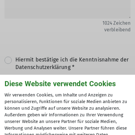
1024
Zeichen
verbleibend
Hiermit bestätige ich die Kenntnisnahme der
Datenschutzerklärung *
Diese Website verwendet Cookies
Hiermit erkläre ich mich einverstanden, dass
meine in das Kontaktformular eingegebenen
Wir verwenden Cookies, um Inhalte und Anzeigen zu
Daten elektronisch gesichert und zum Zweck
personalisieren, Funktionen für soziale Medien anbieten zu
können und Zugriffe auf unsere Website zu analysieren.
der Kontaktaufnahme verarbeitet und
Außerdem geben wir Informationen zu Ihrer Verwendung
genutzt werden. Mir ist bekannt, dass ich
unserer Website an unsere Partner für soziale Medien,
meine Einwilligung jederzeit wiederrufen
Werbung und Analysen weiter. Unsere Partner führen diese
kann. *
Informationen möglicherweise mit weiteren Daten