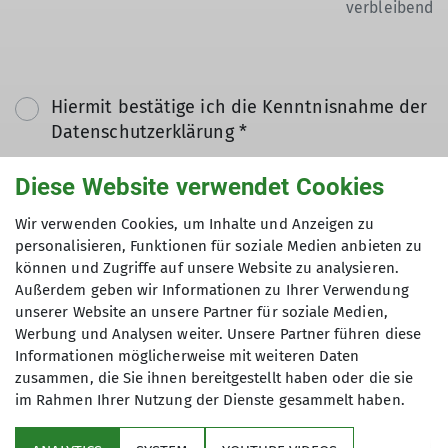
verbleibend
Hiermit bestätige ich die Kenntnisnahme der
Datenschutzerklärung *
Diese Website verwendet Cookies
Hiermit erkläre ich mich einverstanden, dass
meine in das Kontaktformular eingegebenen
Wir verwenden Cookies, um Inhalte und Anzeigen zu
Daten elektronisch gesichert und zum Zweck
personalisieren, Funktionen für soziale Medien anbieten zu
können und Zugriffe auf unsere Website zu analysieren.
der Kontaktaufnahme verarbeitet und
Außerdem geben wir Informationen zu Ihrer Verwendung
genutzt werden. Mir ist bekannt, dass ich
unserer Website an unsere Partner für soziale Medien,
meine Einwilligung jederzeit wiederrufen
Werbung und Analysen weiter. Unsere Partner führen diese
kann. *
Informationen möglicherweise mit weiteren Daten
zusammen, die Sie ihnen bereitgestellt haben oder die sie
im Rahmen Ihrer Nutzung der Dienste gesammelt haben.
Mit (*) markierte Felder
Absenden
sind Pflichtfelder