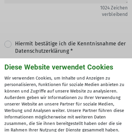
1024
Zeichen
verbleibend
Hiermit bestätige ich die Kenntnisnahme der
Datenschutzerklärung *
Diese Website verwendet Cookies
Hiermit erkläre ich mich einverstanden, dass
meine in das Kontaktformular eingegebenen
Wir verwenden Cookies, um Inhalte und Anzeigen zu
Daten elektronisch gesichert und zum Zweck
personalisieren, Funktionen für soziale Medien anbieten zu
können und Zugriffe auf unsere Website zu analysieren.
der Kontaktaufnahme verarbeitet und
Außerdem geben wir Informationen zu Ihrer Verwendung
genutzt werden. Mir ist bekannt, dass ich
unserer Website an unsere Partner für soziale Medien,
meine Einwilligung jederzeit wiederrufen
Werbung und Analysen weiter. Unsere Partner führen diese
kann. *
Informationen möglicherweise mit weiteren Daten
zusammen, die Sie ihnen bereitgestellt haben oder die sie
im Rahmen Ihrer Nutzung der Dienste gesammelt haben.
Mit (*) markierte Felder